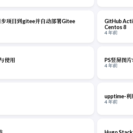
动同步项目到gitee并自动部署Gitee
GitHub A
Centos 8
4 年前
置与使用
PS竖屏图
4 年前
upptime-
4 年前
结
Hugo St