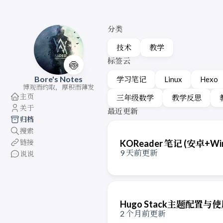
分类
技术
教学
标签云
🍥
Bore's Notes
学习笔记
Linux
Hexo
博观而约取，厚积而薄发
主页
三年级数学
教学反思
关于
最近更新
归档
搜索
链接
KOReader 笔记 (安卓+W
9 天前更新
说说
Hugo Stack主题配置与
2 个月前更新