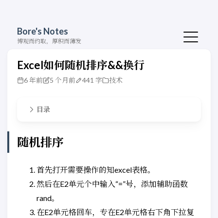
Bore's Notes
博观而约取，厚积而薄发
Excel如何随机排序&&换行
6 年前
5 个月前
441 字
技术
目录
随机排序
首先打开需要操作的知excel表格。
然后在E2单元个中输入“=”号，添加辅助函数
rand。
在E2单元格回车，专在E2单元格右下角下拉复