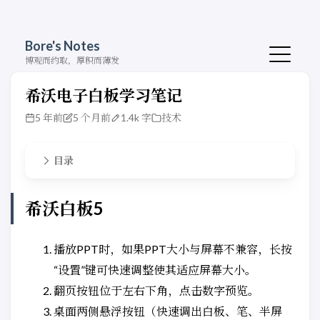
Bore's Notes
博观而约取，厚积而薄发
希沃电子白板学习笔记
5 年前
5 个月前
1.4k 字
技术
目录
希沃白板5
播放PPT时，如果PPT大小与屏幕不兼容，长按
“设置”键可快速调整使其适应屏幕大小。
翻页按钮位于左右下角，点击数字预览。
桌面两侧悬浮按钮（快速调出白板、笔、半屏