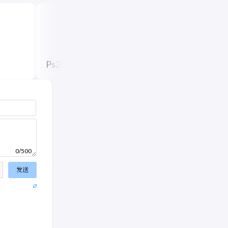
Ps2020更换照片底色
AE学习笔记
0/500
发送