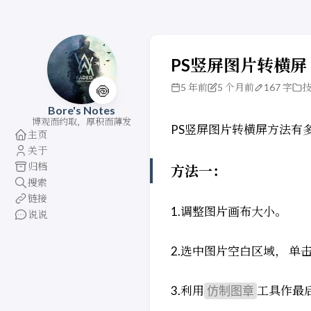
PS竖屏图片转横屏
5 年前
5 个月前
167 字
🍥
Bore's Notes
博观而约取，厚积而薄发
PS竖屏图片转横屏方法有
主页
关于
归档
方法一：
搜索
链接
1.调整图片画布大小。
说说
2.选中图片空白区域， 单
3.利用
工具作最
仿制图章