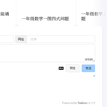
大能填
一年级数学上
一年级数学一图四式问题
题
网址
0/500
预览
发送
Powered by
Twikoo
v1.7.9