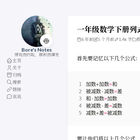
一年级数学下册列
6 年前
5 个月前
1.4k 字
🍥
Bore's Notes
博观而约取，厚积而薄发
首先要记忆以下几个公式
主页
关于
归档
搜索
加数+加数
=
链接
被减数-减数
=
说说
和-加数
=
被减数-差
=
减数+差
=
要让他们将以上几个公式