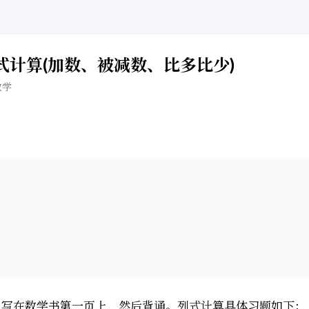
式计算(加数、被减数、比多比少)
教学
：
，写在数学书第一页上，然后背诵。列式计算具体习题如下：