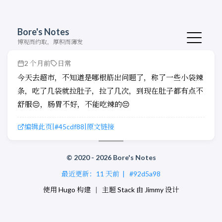
Bore's Notes
博观而约取，厚积而薄发
2 个月前
日常
今天去超市，不知道是哪根筋出问题了，称了一些小袋辣
条，吃了几袋就拉肚子，拉了几次，到现在肚子都有点不
舒服😔，肠胃不好，不能吃辣的😔
编辑此页
#45cdf88
原文链接
|
|
© 2020 - 2026 Bore's Notes
最近更新：
11 天前
|
#92d5a98
使用
Hugo
构建
|
主题
Stack
由
Jimmy
设计