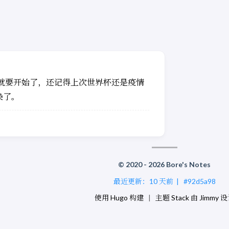
杯就要开始了，还记得上次世界杯还是疫情
染了。
© 2020 - 2026 Bore's Notes
最近更新：
10 天前
|
#92d5a98
使用
Hugo
构建
|
主题
Stack
由
Jimmy
设