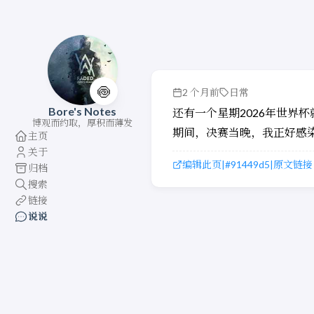
🍥
2 个月前
日常
Bore's Notes
还有一个星期2026年世界
博观而约取，厚积而薄发
期间，决赛当晚，我正好感
主页
关于
编辑此页
#91449d5
原文链接
|
|
归档
搜索
链接
说说