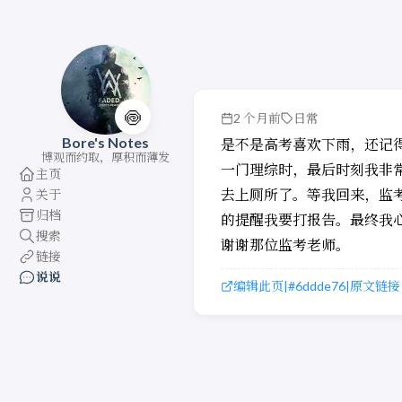
🍥
2 个月前
日常
Bore's Notes
是不是高考喜欢下雨，还记
博观而约取，厚积而薄发
一门理综时，最后时刻我非
主页
去上厕所了。等我回来，监
关于
归档
的提醒我要打报告。最终我
搜索
谢谢那位监考老师。
链接
说说
编辑此页
#6ddde76
原文链接
|
|