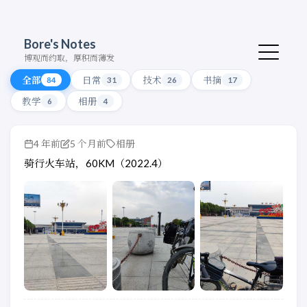
Bore's Notes
博观而约取，厚积而薄发
全部
日常
技术
书摘
84
31
26
17
教学
相册
6
4
4 年前
5 个月前
相册
骑行火车站，60KM（2022.4）