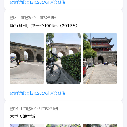
编辑此页
#f02d19a
原文链接
|
|
7 年前
5 个月前
相册
骑行荆州，第一个100Km（2019.5）
编辑此页
#f02d19a
原文链接
|
|
14 年前
5 个月前
相册
木兰天池春游