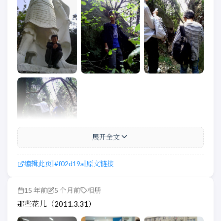
展开全文
编辑此页
#f02d19a
原文链接
|
|
15 年前
5 个月前
相册
那些花儿（2011.3.31）