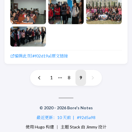
编辑此页
#f02d19a
原文链接
|
|
1
8
9
© 2020 - 2026 Bore's Notes
最近更新：
10 天前
|
#92d5a98
使用
Hugo
构建
|
主题
Stack
由
Jimmy
设计