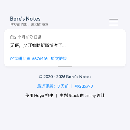
Bore's Notes
博观而约取，厚积而薄发
2 个月前
日常
无语，又开始瞎折腾博客了…
编辑此页
#67d4f6c
原文链接
|
|
© 2020 - 2026 Bore's Notes
最近更新：
8 天前
|
#92d5a98
使用
Hugo
构建
|
主题
Stack
由
Jimmy
设计