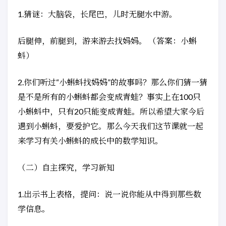
1.猜谜：大脑袋，长尾巴，儿时无腿水中游。
后腿伸，前腿到，游来游去找妈妈。 （答案：小蝌
蚪）
2.你们听过“小蝌蚪找妈妈”的故事吗？那么你们猜一猜
是不是所有的小蝌蚪都会变成青蛙？事实上在100只
小蝌蚪中，只有20只能变成青蛙。所以希望大家今后
遇到小蝌蚪，要爱护它。那么今天我们这节课就一起
来学习有关小蝌蚪的成长中的数学知识。
（二）自主探究，学习新知
1.出示书上表格，提问：说一说你能从中得到那些数
学信息。