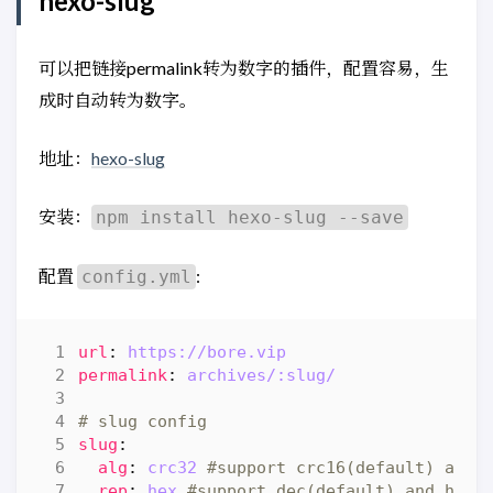
hexo-slug
可以把链接permalink转为数字的插件，配置容易，生
成时自动转为数字。
地址：
hexo-slug
安装：
npm install hexo-slug --save
配置
:
config.yml
url
:
https://bore.vip
permalink
:
archives/:slug/
# slug config
slug
:
alg
:
crc32
#support crc16(default) and 
rep
:
hex
#support dec(default) and hex