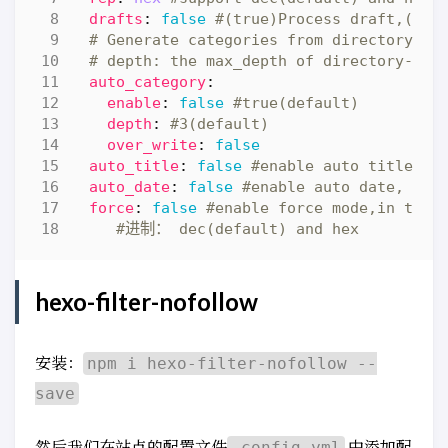
drafts
:
false
#(true)Process draft,(fal
# Generate categories from directory-tr
# depth: the max_depth of directory-tre
auto_category
:
enable
:
false
#true(default)
depth
:
#3(default)
over_write
:
false
auto_title
:
false
#enable auto title, i
auto_date
:
false
#enable auto date, it 
force
:
false
#enable force mode,in this
#进制： dec(default) and hex
hexo-filter-nofollow
安装：
npm i hexo-filter-nofollow --
save
然后我们在站点的配置文件
中添加配
_config.yml