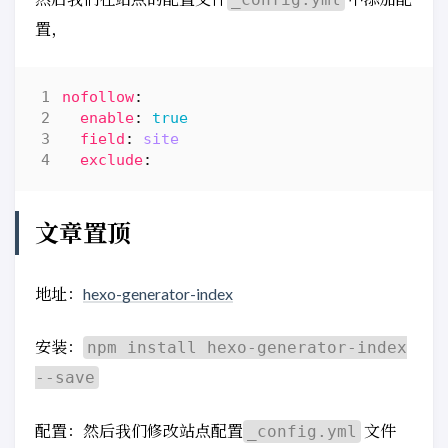
置，
nofollow
:
enable
:
true
field
:
site
exclude
:
文章置顶
地址：
hexo-generator-index
安装：
npm install hexo-generator-index
--save
配置：然后我们修改站点配置
文件
_config.yml