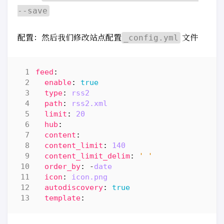
--save
配置：然后我们修改站点配置
文件
_config.yml
feed
:
enable
:
true
type
:
rss2
path
:
rss2.xml
limit
:
20
hub
:
content
:
content_limit
:
140
content_limit_delim
:
' '
order_by
:
-
date
icon
:
icon.png
autodiscovery
:
true
template
: