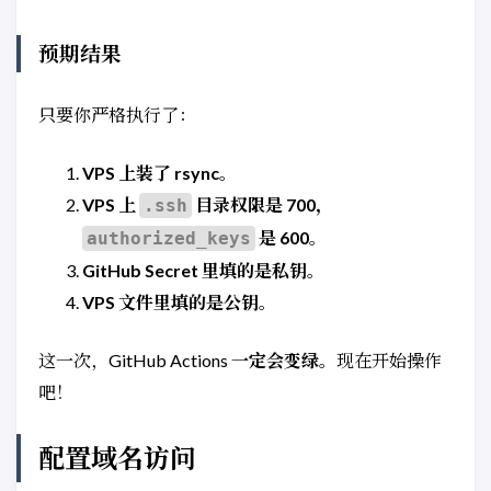
uses
:
peaceiris/actions-hugo@v3
with
:
预期结果
hugo-version
:
'latest'
extended
:
true
只要你严格执行了：
- 
name
:
Cache Hugo resources
uses
:
actions/cache@v4
VPS 上装了 rsync
。
with
:
VPS 上
目录权限是 700，
.ssh
path
:
|
是 600
。
authorized_keys
            resources
GitHub Secret 里填的是私钥
。
key
:
${{ runner.os }}-hugo-${{ 
restore-keys
:
|
VPS 文件里填的是公钥
。
            ${{ runner.os }}-hugo-
这一次，GitHub Actions
一定会变绿
。现在开始操作
- 
name
:
Build Hugo
# 👇 核心修改：在这里加上了 --buildF
吧！
run
:
hugo --gc --minify --logLeve
# 【核心修正】注入 Token 供页脚 API 
配置域名访问
env
:
GITHUB_TOKEN
:
${{ secrets.GITHU