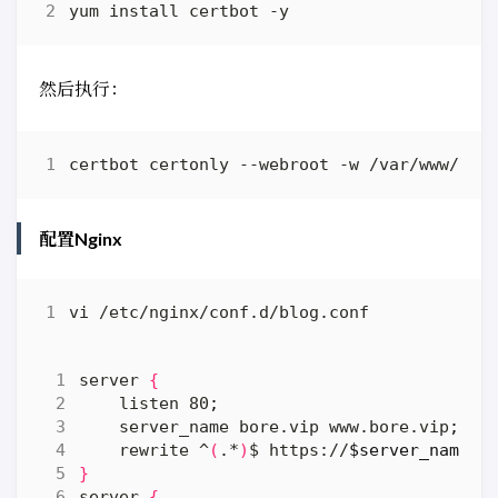
然后执行：
配置Nginx
server 
{
    listen 80
;
    server_name bore.vip www.bore.vip
;
    rewrite ^
(
.*
)
$ https://
$server_name$1
}
server 
{