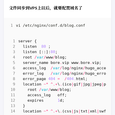
文件同步到VPS上以后，就要配置域名了
- 
name
:
Deploy to GitHub Pages
uses
:
peaceiris/actions-gh-pages@
with
:
github_token
:
${{ secrets.GITHU
publish_branch
:
master
publish_dir
:
./public
commit_message
:
${{ github.even
server
{
listen
80
;
- 
name
:
Deploy to Server (Rsync)
listen
[::]:
80
;
uses
:
easingthemes/ssh-deploy@v5.
root
/
var
/
www
/
blog
;
with
:
server_name
bore
.
vip
www
.
bore
.
vip
;
SSH_PRIVATE_KEY
:
${{ secrets.SE
access_log
/
var
/
log
/
nginx
/
hugo_access
.
ARGS
:
"-avzr --delete"
error_log
/
var
/
log
/
nginx
/
hugo_error
.
l
SOURCE
:
"public/"
error_page
404
=
/
404.
html
;
REMOTE_HOST
:
"198.23.251.69"
location
~*
^.+
\
.
(
ico
|
gif
|
jpg
|
jpeg
|
png
)
REMOTE_USER
:
"admin"
root
/
var
/
www
/
blog
;
TARGET
:
"/var/www/blog/"
access_log
off
;
EXCLUDE
:
"/.git/, /.github/"
expires
1
d
;
SSH_CMD_ARGS
:
"-o StrictHostKey
}
location
~*
^.+
\
.
(
css
|
js
|
txt
|
xml
|
swf
|
wa