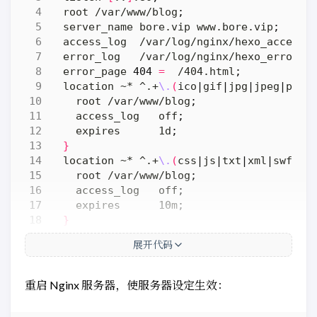
  root /var/www/blog
;
  server_name bore.vip www.bore.vip
;
  access_log  /var/log/nginx/hexo_access.
  error_log   /var/log/nginx/hexo_error.l
  error_page 
404
=
  /404.html
;
  location ~* ^.+
\.
(
ico
|
gif
|
jpg
|
jpeg
|
png
)
    root /var/www/blog
;
    access_log   off
;
    expires      1d
;
}
  location ~* ^.+
\.
(
css
|
js
|
txt
|
xml
|
swf
|
wa
    root /var/www/blog
;
    access_log   off
;
    expires      10m
;
}
  location / 
{
展开代码
    root /var/www/blog
;
if
(
-f 
$request_filename
)
{
    rewrite ^/
(
.*
)
$  /
$1
 break
;
重启 Nginx 服务器，使服务器设定生效：
}
}