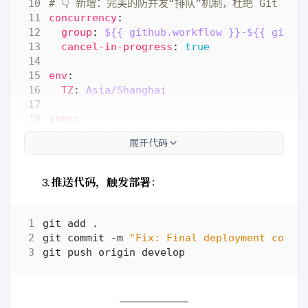
# 👇 新增：完美的防并发“排队”机制，杜绝 Git 冲突报
concurrency
:
group
:
${{ github.workflow }}-${{ githu
cancel-in-progress
:
true
env
:
TZ
:
Asia/Shanghai
jobs
:
build-deploy
:
展开代码
runs-on
:
ubuntu-latest
steps
:
- 
name
:
Checkout develop
推送代码，触发部署
：
uses
:
actions/checkout@v4
with
:
submodules
:
recursive
fetch-depth
:
0
git commit -m 
"Fix: Final deployment confi
- 
name
:
Git Configuration
run
:
git config --global core.quo
- 
name
:
Setup Hugo