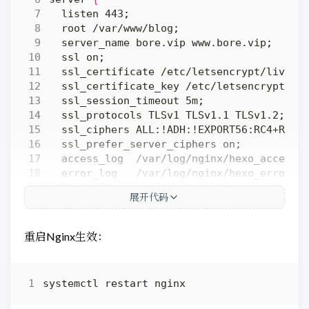
  listen 443
;
  root /var/www/blog
;
  server_name bore.vip www.bore.vip
;
  ssl on
;
  ssl_certificate /etc/letsencrypt/live/b
  ssl_certificate_key /etc/letsencrypt/li
  ssl_session_timeout 5m
;
  ssl_protocols TLSv1 TLSv1.1 TLSv1.2
;
  ssl_ciphers ALL:!ADH:!EXPORT56:RC4+RSA:
  ssl_prefer_server_ciphers on
;
  access_log  /var/log/nginx/hexo_access.
  error_log   /var/log/nginx/hexo_error.l
  error_page 
404
=
  /404.html
;
展开代码
  location ~* ^.+
\.
(
ico
|
gif
|
jpg
|
jpeg
|
png
)
    root /var/www/blog
;
    access_log   off
;
重启Nginx生效：
    expires      1d
;
}
  location ~* ^.+
\.
(
css
|
js
|
txt
|
xml
|
swf
|
wa
    root /var/www/blog
;
    access_log   off
;