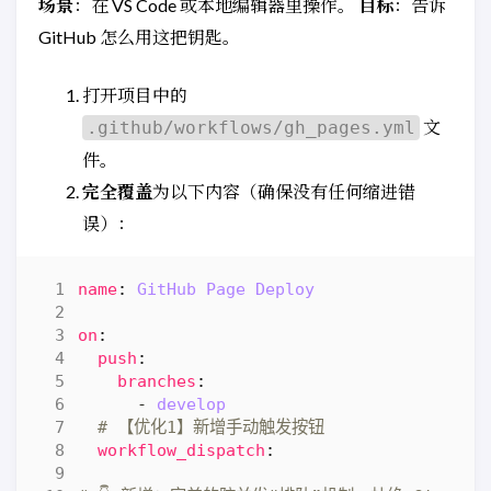
场景
：在 VS Code 或本地编辑器里操作。
目标
：告诉
GitHub 怎么用这把钥匙。
打开项目中的
文
.github/workflows/gh_pages.yml
件。
完全覆盖
为以下内容（确保没有任何缩进错
误）：
name
:
GitHub Page Deploy
on
:
push
:
branches
:
- 
develop
# 【优化1】新增手动触发按钮
workflow_dispatch
: