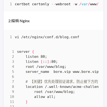
certbot
certonly
--
webroot
-
w
/
var
/
www
/
blo
2.编辑 Nginx
server 
{
    listen 80
;
    listen 
[
::
]
:80
;
    root /var/www/blog
;
    server_name  bore.vip www.bore.vip
;
# 【关键】优先处理验证请求，防止被下方的 HTT
    location /.well-known/acme-challenge/
        root /var/www/blog
;
        allow all
;
}