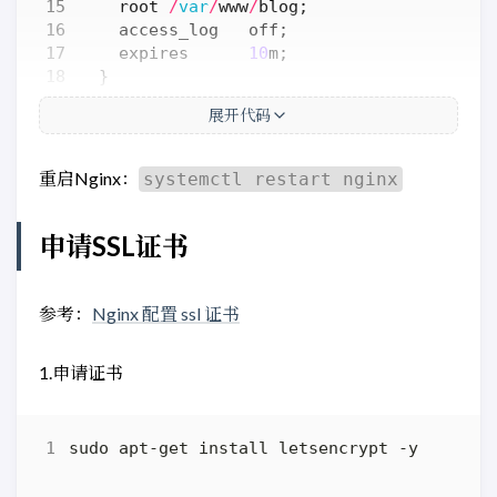
root
/
var
/
www
/
blog
;
access_log
off
;
expires
10
m
;
}
location
/
{
展开代码
root
/
var
/
www
/
blog
;
if
(
-
f
$
request_filename
)
{
rewrite
^/
(
.*
)
$
/$
1
break
;
重启Nginx：
systemctl restart nginx
}
}
申请SSL证书
location
/
nginx_status
{
stub_status
on
;
access_log
off
;
}
参考：
Nginx 配置 ssl 证书
}
1.申请证书