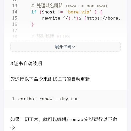
# 处理域名跳转 (www -> non-www)
if
(
$host
 !
=
'bore.vip'
)
{
        rewrite ^/
(
.*
)
$ 
[
https://bore.vip
}
# 强制跳转 HTTPS
if
(
$scheme
 !
=
"https"
)
{
展开代码
return
301
 https://
$host$request_
}
3.证书自动续期
    listen 
443
 ssl
;
# managed by Certbot
先运行以下命令来测试证书的自动更新：
# RSA 证书路径 (由 Certbot 自动管理)
    ssl_certificate /etc/letsencrypt/live
    ssl_certificate_key /etc/letsencrypt/
}
如果一切正常，就可以编辑 crontab 定期运行以下命
令：