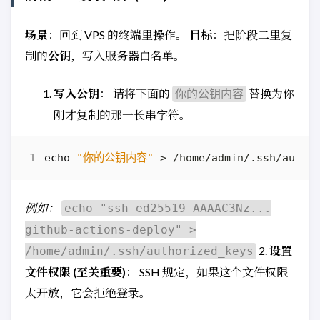
场景
：回到 VPS 的终端里操作。
目标
：把阶段二里复
制的
公钥
，写入服务器白名单。
写入公钥
： 请将下面的
替换为你
你的公钥内容
刚才复制的那一长串字符。
echo
"你的公钥内容"
例如：
echo "ssh-ed25519 AAAAC3Nz...
github-actions-deploy" >
2.
设置
/home/admin/.ssh/authorized_keys
文件权限 (至关重要)
： SSH 规定，如果这个文件权限
太开放，它会拒绝登录。