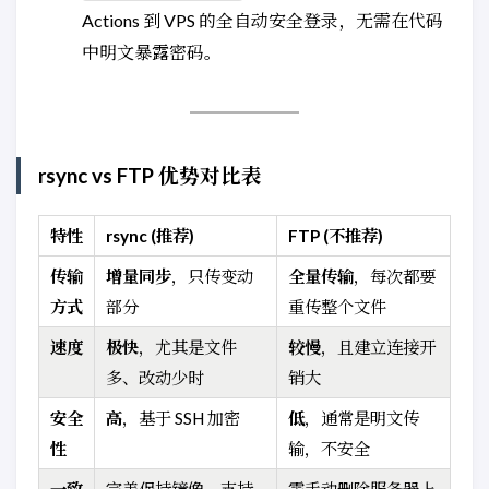
Actions 到 VPS 的全自动安全登录，无需在代码
中明文暴露密码。
rsync vs FTP 优势对比表
特性
rsync (推荐)
FTP (不推荐)
传输
增量同步
，只传变动
全量传输
，每次都要
方式
部分
重传整个文件
速度
极快
，尤其是文件
较慢
，且建立连接开
多、改动少时
销大
安全
高
，基于 SSH 加密
低
，通常是明文传
性
输，不安全
一致
完美保持镜像，支持
需手动删除服务器上