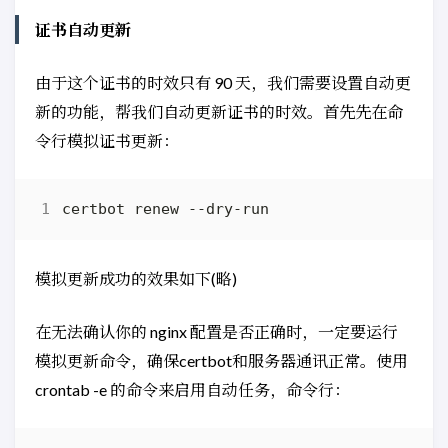
    expires      10m
;
证书自动更新
}
  location / 
{
    root /var/www/blog
;
由于这个证书的时效只有 90 天，我们需要设置自动更
if
(
-f 
$request_filename
)
{
新的功能，帮我们自动更新证书的时效。首先先在命
    rewrite ^/
(
.*
)
$  /
$1
 break
;
}
令行模拟证书更新：
}
  location /nginx_status 
{
    stub_status on
;
    access_log off
;
}
}
模拟更新成功的效果如下(略)
在无法确认你的 nginx 配置是否正确时，一定要运行
模拟更新命令，确保certbot和服务器通讯正常。使用
crontab -e 的命令来启用自动任务，命令行：